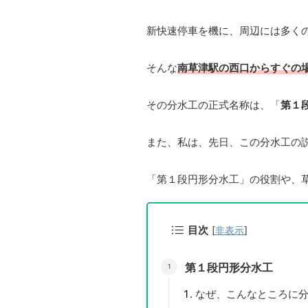
新快速停車を機に、周辺には多く
そんな
南草津駅の西口からすぐの
その分水工の正式名称は、「
第１
また、私は、先日、この分水工の
「第１段円形分水工」の役割や、
目次
[
非表示
]
第１段円形分水工
なぜ、こんなところに