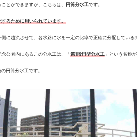
ることができますが、こちらは、
円筒分水工
です。
配するために用いられています。
外側に越流させて、各水路に水を一定の比率で正確に分配している
記念公園内にあるこの分水工は、「
第1段円型分水工
」という名称が
模の円筒分水工です。