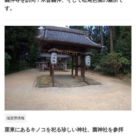
義仲寺を訪問！木曽義仲、そして松尾芭蕉の墓所で
す。
滋賀県情報
栗東にあるキノコを祀る珍しい神社、菌神社を参拝