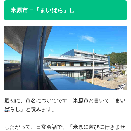
米原市＝「まいばら」し
最初に、
市名
についてです。
米原市
と書いて「
まい
ば
らし
」と読みます。
したがって、日常会話で、「米原に遊びに行きませ