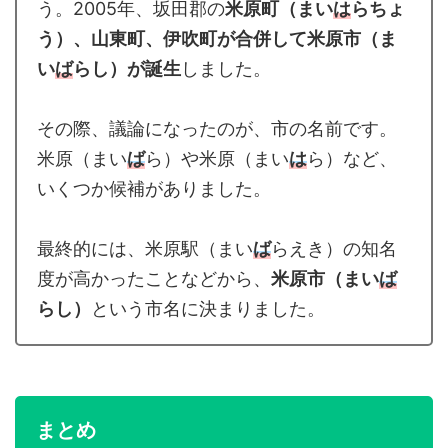
う。2005年、坂田郡の
米原町（まい
は
らちょ
う）、山東町、伊吹町が合併して米原市（ま
い
ば
らし）が誕生
しました。
その際、議論になったのが、市の名前です。
米原（まい
ば
ら）や米原（まい
は
ら）など、
いくつか候補がありました。
最終的には、米原駅（まい
ば
らえき）の知名
度が高かったことなどから、
米原市（まい
ば
らし）
という市名に決まりました。
まとめ