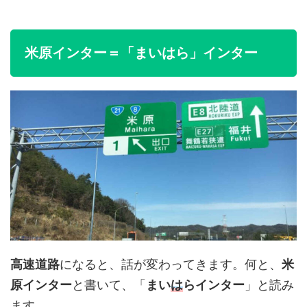
米原インター＝「まいはら」インター
高速道路
になると、話が変わってきます。何と、
米
原インター
と書いて、「
まい
は
らインター
」と読み
ます。