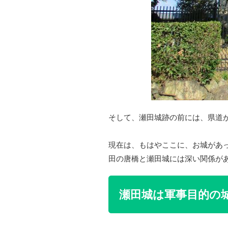
そして、瀬田城跡の前には、県道
現在は、もはやここに、お城があ
田の唐橋と瀬田城には深い関係が
瀬田城は軍事目的の